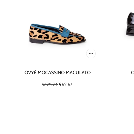
BALLANTYNE
BORSALINO
BUNZABURO
CASTAÑER
CHIE MIHARA
OVYÈ MOCASSINO MACULATO
O
€139.34
€69.67