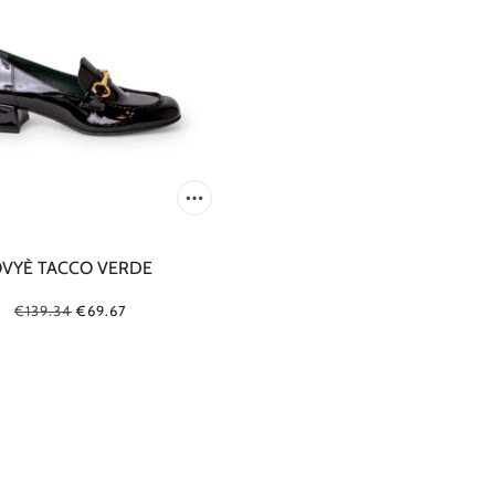
MERCÌ ITALIA
TOILET PAPER
MISSONI
TPN
MOSCHINO COUTURE
TRUE AVENUE
MY CHALOM
TRUE NEW YORK
NNT LAB
U R INK
OBLO' UNIQUE
VICTORIA BECKHAM
ODì ODì
WOLFORD
OUI, ODILE!
ZADIG & VOLTAIRE
OVYÈ
VYÈ TACCO VERDE
€139.34
€69.67