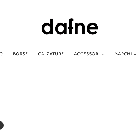
TO
BORSE
CALZATURE
ACCESSORI
MARCHI
E-O
PRIMAVERA-ESTATE
P-Z
AUTUNNO-IN
E
ETRO
ABBIGLIAMENTO
PHIILI
ABBIGLIAMEN
FESSURA
CALZATURE
PHILOSOPHY DI LO
CALZATURE
GOD SAVE DENIM
TTI
SABINA MUSÁYEV
I LOVE MY PANTS
SERGIO LEVANTESI
LANCASTER PARIS
SILVIA GNECCHI
F
LOAFER
Y
SUOLI