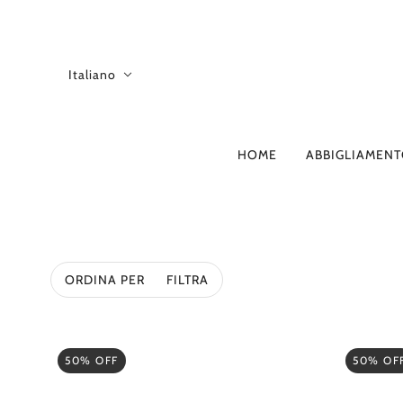
Italiano
HOME
ABBIGLIAMEN
A-D
BORS
4CCCCEES
ADD
ORDINA PER
FILTRA
ALBERTA FERRE
ANITA BILARDI
ASH
50% OFF
50% OF
ATOMO FACTOR